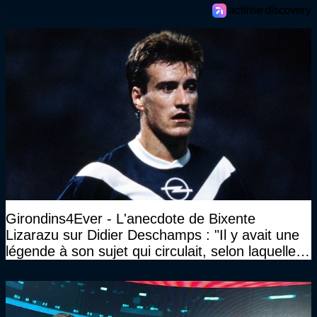
Girondins4Ever - L'anecdote de Bixente
Lizarazu sur Didier Deschamps : "Il y avait une
légende à son sujet qui circulait, selon laquelle il
n’avait pas l’âge qu’il prétendait..."