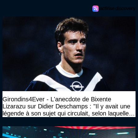
Girondins4Ever - L'anecdote de Bixente
Lizarazu sur Didier Deschamps : "Il y avait une
légende à son sujet qui circulait, selon laquelle il
n’avait pas l’âge qu’il prétendait..."