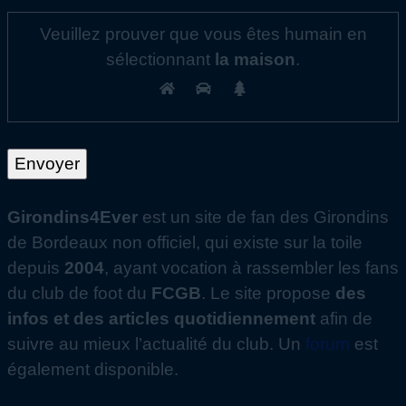
Veuillez prouver que vous êtes humain en
sélectionnant
la maison
.
Girondins4Ever
est un site de fan des Girondins
de Bordeaux non officiel, qui existe sur la toile
depuis
2004
, ayant vocation à rassembler les fans
du club de foot du
FCGB
. Le site propose
des
infos et des articles quotidiennement
afin de
suivre au mieux l’actualité du club. Un
forum
est
également disponible.