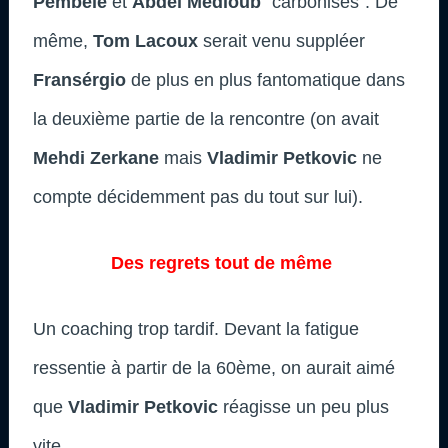
Pembélé
et
Abdel Médioub
“carbonisés”. De
même,
Tom Lacoux
serait venu suppléer
Fransérgio
de plus en plus fantomatique dans
la deuxième partie de la rencontre (on avait
Mehdi Zerkane
mais
Vladimir Petkovic
ne
compte décidemment pas du tout sur lui).
Des regrets tout de même
Un coaching trop tardif. Devant la fatigue
ressentie à partir de la 60ème, on aurait aimé
que
Vladimir Petkovic
réagisse un peu plus
vite.