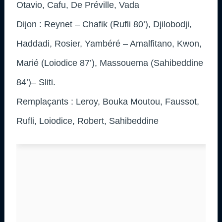
Otavio, Cafu, De Préville, Vada
Dijon :
Reynet – Chafik (Rufli 80’), Djilobodji,
Haddadi, Rosier, Yambéré – Amalfitano, Kwon,
Marié (Loiodice 87’), Massouema (Sahibeddine
84’)– Sliti.
Remplaçants : Leroy, Bouka Moutou, Faussot,
Rufli, Loiodice, Robert, Sahibeddine