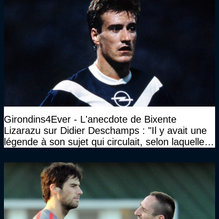
Girondins4Ever - L'anecdote de Bixente
Lizarazu sur Didier Deschamps : "Il y avait une
légende à son sujet qui circulait, selon laquelle il
n’avait pas l’âge qu’il prétendait..."