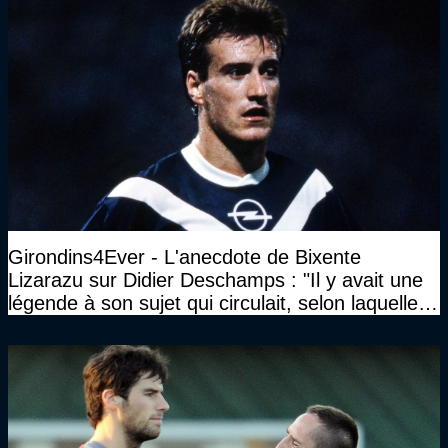
Girondins4Ever - L'anecdote de Bixente
Lizarazu sur Didier Deschamps : "Il y avait une
légende à son sujet qui circulait, selon laquelle il
n’avait pas l’âge qu’il prétendait..."