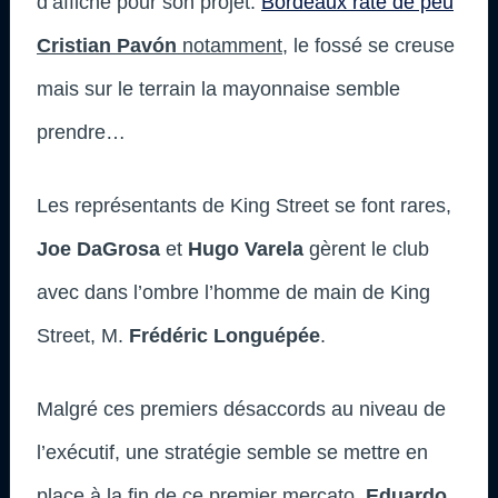
d’affiche pour son projet.
Bordeaux rate de peu
Cristian Pavón
notamment
, le fossé se creuse
mais sur le terrain la mayonnaise semble
prendre…
Les représentants de King Street se font rares,
Joe DaGrosa
et
Hugo Varela
gèrent le club
avec dans l’ombre l’homme de main de King
Street, M.
Frédéric Longuépée
.
Malgré ces premiers désaccords au niveau de
l’exécutif, une stratégie semble se mettre en
place à la fin de ce premier mercato,
Eduardo