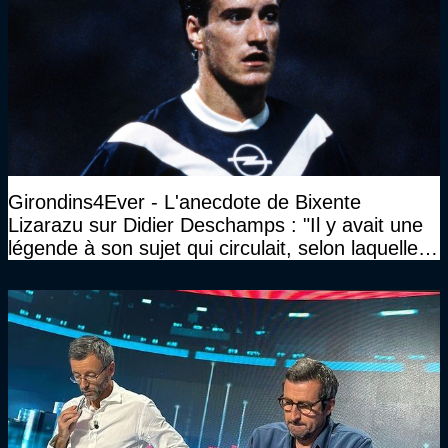
Girondins4Ever - L'anecdote de Bixente
Lizarazu sur Didier Deschamps : "Il y avait une
légende à son sujet qui circulait, selon laquelle il
n’avait pas l’âge qu’il prétendait..."