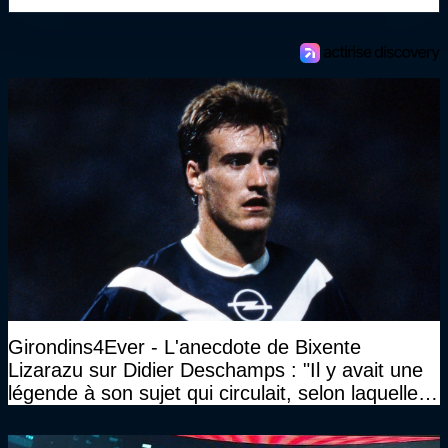
Girondins4Ever - L'anecdote de Bixente
Lizarazu sur Didier Deschamps : "Il y avait une
légende à son sujet qui circulait, selon laquelle il
n’avait pas l’âge qu’il prétendait..."