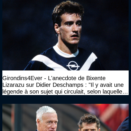
Girondins4Ever - L'anecdote de Bixente
Lizarazu sur Didier Deschamps : "Il y avait une
légende à son sujet qui circulait, selon laquelle il
n’avait pas l’âge qu’il prétendait..."