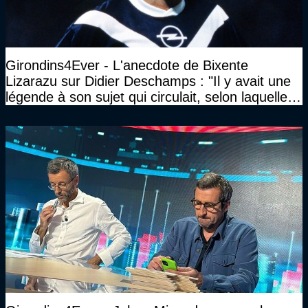
Girondins4Ever - L'anecdote de Bixente
Lizarazu sur Didier Deschamps : "Il y avait une
légende à son sujet qui circulait, selon laquelle il
n’avait pas l’âge qu’il prétendait..."