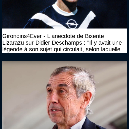
Girondins4Ever - L'anecdote de Bixente
Lizarazu sur Didier Deschamps : "Il y avait une
légende à son sujet qui circulait, selon laquelle il
n’avait pas l’âge qu’il prétendait..."