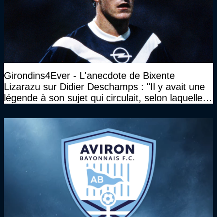
Girondins4Ever - L'anecdote de Bixente
Lizarazu sur Didier Deschamps : "Il y avait une
légende à son sujet qui circulait, selon laquelle il
n’avait pas l’âge qu’il prétendait..."