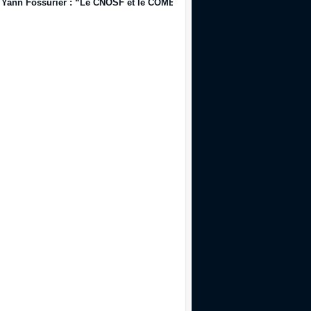
Yann Fossurier : “Le CNOSF et le COMEX valideront. Parce que Girondi