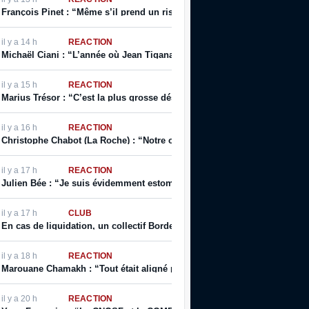
François Pinet : “Même s’il prend un risque pour son image, il sait qua
il y a 14 h
RÉACTION
Michaël Ciani : “L’année où Jean Tigana prend la place de Laurent Bl
il y a 15 h
RÉACTION
Marius Trésor : “C’est la plus grosse désillusion que j’ai eue sur le plan
il y a 16 h
RÉACTION
Christophe Chabot (La Roche) : “Notre objectif, notre rêve, c’est la Lig
il y a 17 h
RÉACTION
Julien Bée : “Je suis évidemment estomaqué par ce texte, qui contient 
il y a 17 h
CLUB
En cas de liquidation, un collectif Bordelais s’est constitué pour financ
il y a 18 h
RÉACTION
Marouane Chamakh : “Tout était aligné pour que j’arrive du centre de for
il y a 20 h
RÉACTION