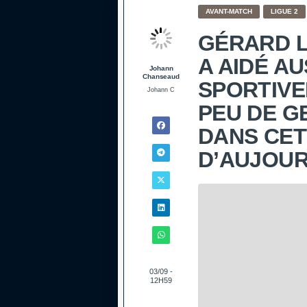
AVANT-MATCH
LIGUE 2
GÉRARD L
A AIDÉ AU
Johann
Chanseaud
SPORTIVE
Johann C
PEU DE G
DANS CET
D’AUJOUR
03/09 -
12H59