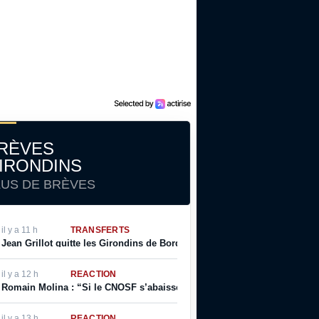
RÈVES
IRONDINS
LUS DE BRÈVES
il y a 11 h
TRANSFERTS
Jean Grillot quitte les Girondins de Bordeaux
il y a 12 h
RÉACTION
Romain Molina : “Si le CNOSF s’abaisse à ne pas respecter ses propres r
il y a 13 h
RÉACTION