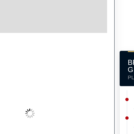
B
G
P