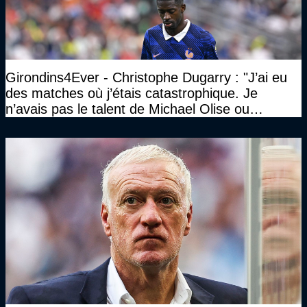
Girondins4Ever - Christophe Dugarry : "J’ai eu
des matches où j’étais catastrophique. Je
n’avais pas le talent de Michael Olise ou
d’Ousmane Dembélé c’est certain, mais c’est
quelque chose d’assez incroyable"