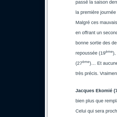
passé la saison der
la première journée
Malgré ces mauvais
en offrant un secon
bonne sortie des de
ème
repoussée (19
),
ème
(27
)… Et aucune
très précis. Vraime
Jacques Ekomié (
bien plus que rempl
Celui qui sera proc