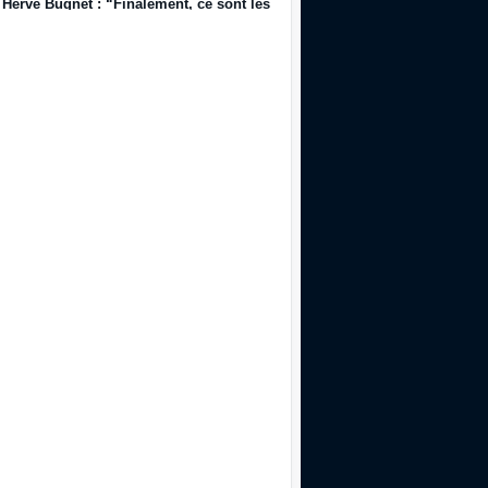
Hervé Bugnet : “Finalement, ce sont les salariés, les supporters, les jeu