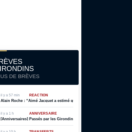
RÈVES
IRONDINS
LUS DE BRÈVES
il y a 57 min
RÉACTION
Alain Roche : “Aimé Jacquet a estimé que je n’avais pas le niveau pour l
il y a 1 h
ANNIVERSAIRE
[Anniversaires] Passés par les Girondins, Philippe Lalanne, Gérard Gili
il y a 10 h
TRANSFERTS