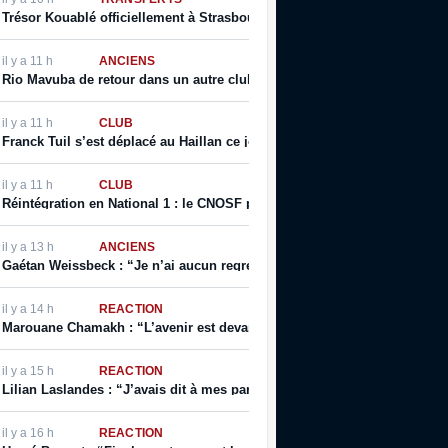
Trésor Kouablé officiellement à Strasbourg
il y a 11 h
ANCIENS
Rio Mavuba de retour dans un autre club qu’il connait bien ?
il y a 11 h
CLUB
Franck Tuil s’est déplacé au Haillan ce jour
il y a 11 h
CLUB
Réintégration en National 1 : le CNOSF privilégierait un retour devant 
il y a 13 h
ANCIENS
Gaétan Weissbeck : “Je n’ai aucun regret sur mon choix qui a été fait à
il y a 14 h
RÉACTION
Marouane Chamakh : “L’avenir est devant nous, et je serai bientôt prêt”
il y a 15 h
RÉACTION
Lilian Laslandes : “J’avais dit à mes parents que j’allais déchirer le cont
il y a 16 h
RÉACTION