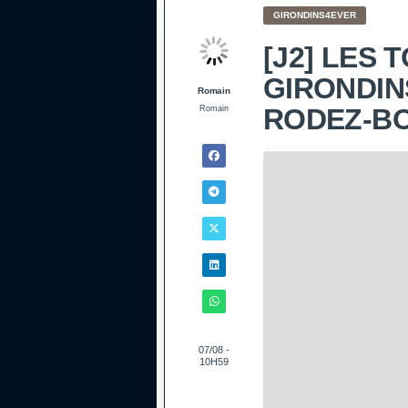
GIRONDINS4EVER
[J2] LES 
GIRONDIN
Romain
RODEZ-B
Romain
07/08 -
10H59