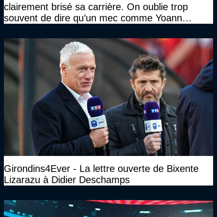
clairement brisé sa carrière. On oublie trop
souvent de dire qu’un mec comme Yoann
Gourcuff a été détruit"
Girondins4Ever - La lettre ouverte de Bixente
Lizarazu à Didier Deschamps