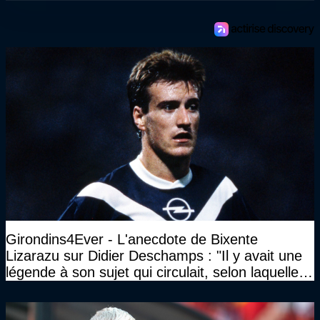
Girondins4Ever - L'anecdote de Bixente
Lizarazu sur Didier Deschamps : "Il y avait une
légende à son sujet qui circulait, selon laquelle il
n’avait pas l’âge qu’il prétendait..."