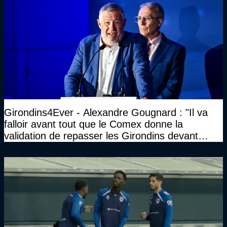
Girondins4Ever - Alexandre Gougnard : "Il va
falloir avant tout que le Comex donne la
validation de repasser les Girondins devant
cette DNCG. Je ne participerai pas au vote"