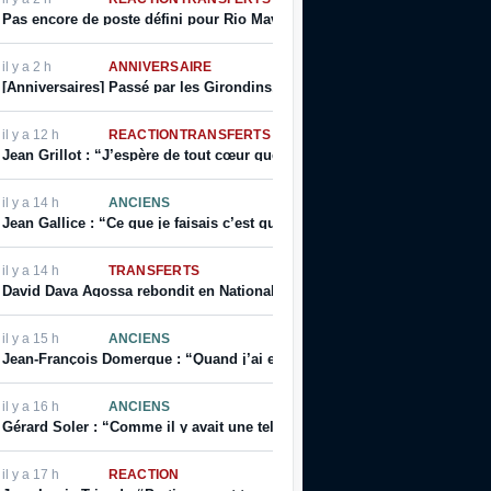
Pas encore de poste défini pour Rio Mavuba au LOSC
il y a 2 h
ANNIVERSAIRE
[Anniversaires] Passé par les Girondins, Jérôme Prior fête son annivers
il y a 12 h
RÉACTION
TRANSFERTS
Jean Grillot : “J’espère de tout cœur que ce club se relèvera”
il y a 14 h
ANCIENS
Jean Gallice : “Ce que je faisais c’est que je faisais visiter le terrain à
il y a 14 h
TRANSFERTS
David Dava Agossa rebondit en National 1
il y a 15 h
ANCIENS
Jean-François Domergue : “Quand j’ai eu la possibilité d’avoir un contrat
il y a 16 h
ANCIENS
Gérard Soler : “Comme il y avait une telle demande, on m’a autorisé à s
il y a 17 h
RÉACTION