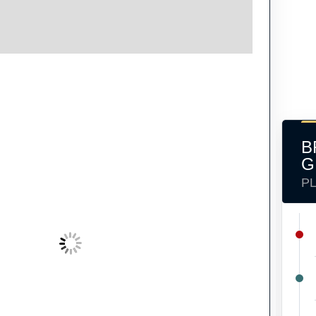
B
G
P