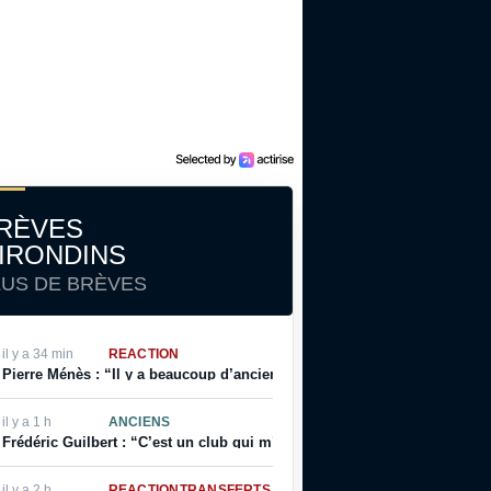
RÈVES
IRONDINS
LUS DE BRÈVES
il y a 34 min
RÉACTION
Pierre Ménès : “Il y a beaucoup d’anciens bordelais qui l’ouvrent réguliè
il y a 1 h
ANCIENS
Frédéric Guilbert : “C’est un club qui m’a sorti de la merde”
il y a 2 h
RÉACTION
TRANSFERTS