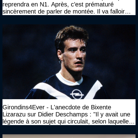
reprendra en N1. Après, c’est prématuré
sincèrement de parler de montée. Il va falloir
qu’on se construise un effectif"
Girondins4Ever - L'anecdote de Bixente
Lizarazu sur Didier Deschamps : "Il y avait une
légende à son sujet qui circulait, selon laquelle il
n’avait pas l’âge qu’il prétendait..."