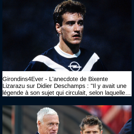
Girondins4Ever - L'anecdote de Bixente
Lizarazu sur Didier Deschamps : "Il y avait une
légende à son sujet qui circulait, selon laquelle il
n’avait pas l’âge qu’il prétendait..."