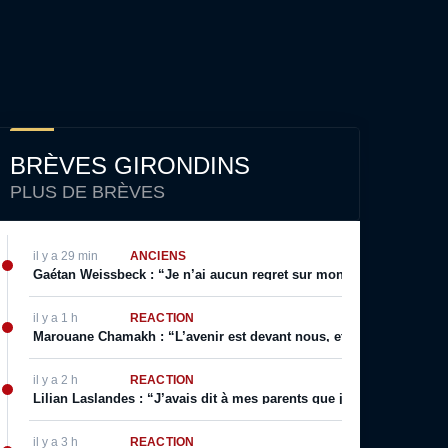
BRÈVES GIRONDINS
PLUS DE BRÈVES
il y a 29 min
ANCIENS
Gaétan Weissbeck : “Je n’ai aucun regret sur mon choix qui a été f
il y a 1 h
RÉACTION
Marouane Chamakh : “L’avenir est devant nous, et je serai bientôt 
il y a 2 h
RÉACTION
Lilian Laslandes : “J’avais dit à mes parents que j’allais déchirer le
il y a 3 h
RÉACTION