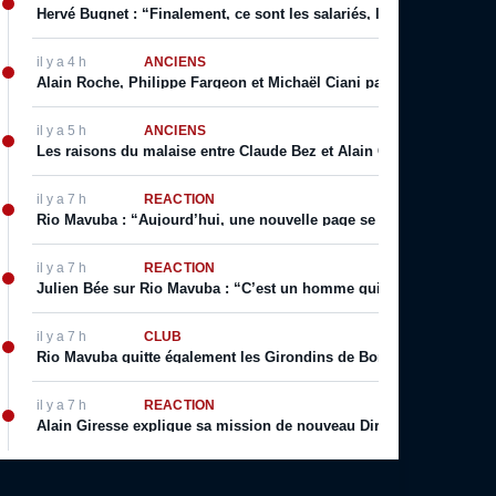
Hervé Bugnet : “Finalement, ce sont les salariés, les supporters, le
il y a 4 h
ANCIENS
Alain Roche, Philippe Fargeon et Michaël Ciani parlent de leur rapp
il y a 5 h
ANCIENS
Les raisons du malaise entre Claude Bez et Alain Giresse
il y a 7 h
RÉACTION
Rio Mavuba : “Aujourd’hui, une nouvelle page se tourne […] j’espèr
il y a 7 h
RÉACTION
Julien Bée sur Rio Mavuba : “C’est un homme qui incarne les valeurs 
il y a 7 h
CLUB
Rio Mavuba quitte également les Girondins de Bordeaux
il y a 7 h
RÉACTION
Alain Giresse explique sa mission de nouveau Directeur Technique