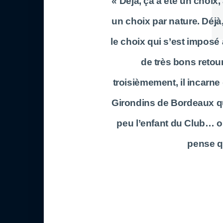
« Déjà, ça a été un choix,
un choix par nature. Déjà,
le choix qui s’est imposé 
de très bons retou
troisièmement, il incar
Girondins de Bordeaux qu
peu l’enfant du Club… on
pense qu