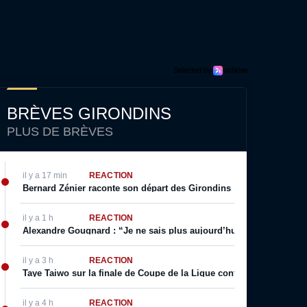
BRÈVES GIRONDINS
PLUS DE BRÈVES
il y a 17 min
RÉACTION
Bernard Zénier raconte son départ des Girondins : “C’était une conn
il y a 1 h
RÉACTION
Alexandre Gougnard : “Je ne sais plus aujourd’hui s’il faut souhait
il y a 3 h
RÉACTION
Taye Taiwo sur la finale de Coupe de la Ligue contre Bordeaux : “Il 
il y a 4 h
RÉACTION