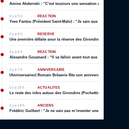
Amine Abderrebi : “C’est toujours une sensation positive surtout q
il y a 5 h
RÉACTION
Yves Fantou (Président Saint-Malo) : “Je sais que Bordeaux est un g
il y a 6 h
RÉSERVE
Une première défaite pour la réserve des Girondins, Yazid Mokhfi s
il y a 6 h
RÉACTION
Alexandre Gougnard : “Il va falloir avant tout que le Comex donne 
il y a 7 h
ANNIVERSAIRE
[Anniversaires] Romain Brègerie fête son anniversaire ce 9 Août
il y a 18 h
ACTUALITÉS
Le reste des infos autour des Girondins (Pochettino prolonge, Sa
il y a 19 h
ANCIENS
Frédéric Guilbert : “Je ne vais pas m’inventer une vie. J’ai toujour