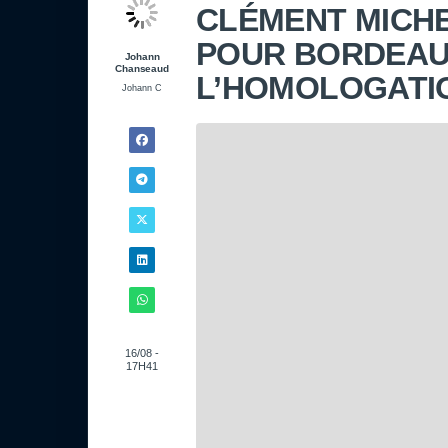
CLÉMENT MICH
POUR BORDEAU
Johann
Chanseaud
L’HOMOLOGATI
Johann C
16/08 -
17H41