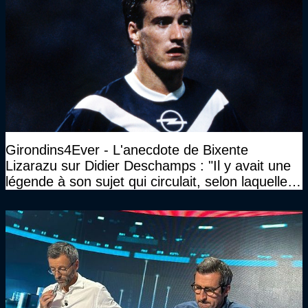
Girondins4Ever - L'anecdote de Bixente
Lizarazu sur Didier Deschamps : "Il y avait une
légende à son sujet qui circulait, selon laquelle il
n’avait pas l’âge qu’il prétendait..."