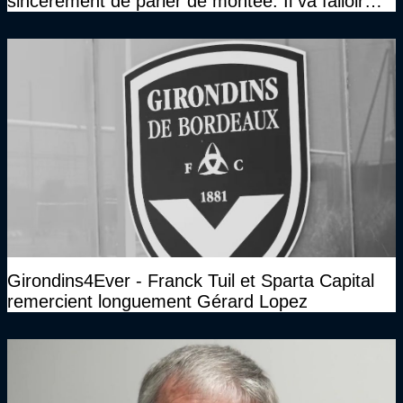
sincèrement de parler de montée. Il va falloir
qu’on se construise un effectif"
Girondins4Ever - Franck Tuil et Sparta Capital
remercient longuement Gérard Lopez