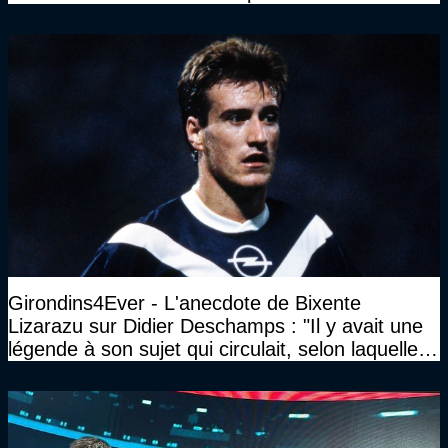
Girondins4Ever - L'anecdote de Bixente
Lizarazu sur Didier Deschamps : "Il y avait une
légende à son sujet qui circulait, selon laquelle il
n’avait pas l’âge qu’il prétendait..."