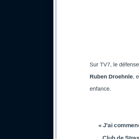
Sur TV7, le défense
Ruben Droehnle
, 
enfance.
« J’ai commencé
Club de Stras