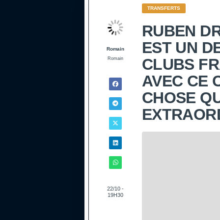
TRANSFERTS
RUBEN DR
EST UN D
Romain
CLUBS FR
Romain
AVEC CE 
CHOSE QU
EXTRAORD
22/10 -
19H30