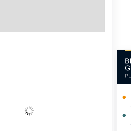
B
G
P