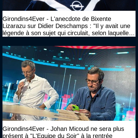
Girondins4Ever - L'anecdote de Bixente
Lizarazu sur Didier Deschamps : "Il y avait une
légende à son sujet qui circulait, selon laquelle il
n’avait pas l’âge qu’il prétendait..."
Girondins4Ever - Johan Micoud ne sera plus
présent à "L'Equipe du Soir" à la rentrée