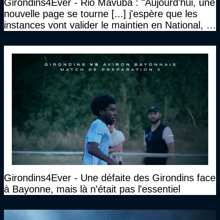
Girondins4Ever - Rio Mavuba : "Aujourd'hui, une
nouvelle page se tourne [...] j'espère que les
instances vont valider le maintien en National, et
que le club pourra retrouver rapidement le très
haut niveau"
Girondins4Ever - Une défaite des Girondins face
à Bayonne, mais là n'était pas l'essentiel