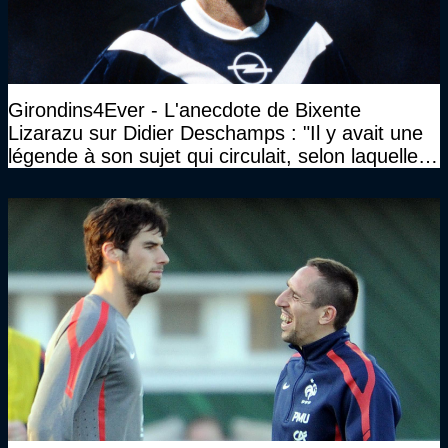
Girondins4Ever - L'anecdote de Bixente
Lizarazu sur Didier Deschamps : "Il y avait une
légende à son sujet qui circulait, selon laquelle il
n’avait pas l’âge qu’il prétendait..."