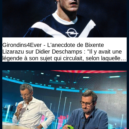
Girondins4Ever - L'anecdote de Bixente
Lizarazu sur Didier Deschamps : "Il y avait une
légende à son sujet qui circulait, selon laquelle il
n’avait pas l’âge qu’il prétendait..."