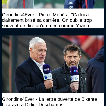
Girondins4Ever - Pierre Ménès : "Ca lui a
clairement brisé sa carrière. On oublie trop
souvent de dire qu’un mec comme Yoann
Gourcuff a été détruit"
Girondins4Ever - La lettre ouverte de Bixente
Lizarazu à Didier Deschamps