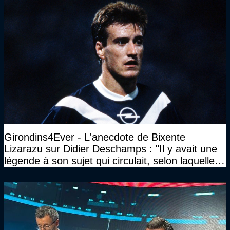
Girondins4Ever - L'anecdote de Bixente
Lizarazu sur Didier Deschamps : "Il y avait une
légende à son sujet qui circulait, selon laquelle il
n’avait pas l’âge qu’il prétendait..."