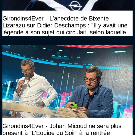
Girondins4Ever - L'anecdote de Bixente
Lizarazu sur Didier Deschamps : "Il y avait une
légende à son sujet qui circulait, selon laquelle il
n’avait pas l’âge qu’il prétendait..."
Girondins4Ever - Johan Micoud ne sera plus
présent à "L'Equipe du Soir" à la rentrée