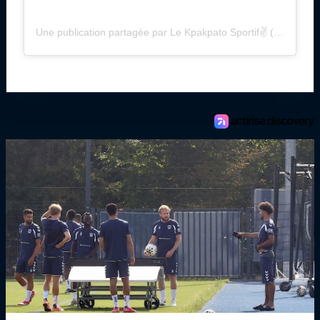
Une publication partagée par Le Kpakpato Sportif✌ (@lekpakpatosportif)