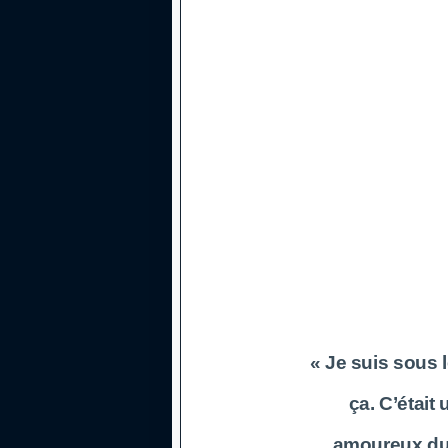
« Je suis sous l
ça. C’était
amoureux du f