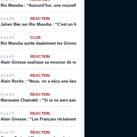
Rio Mavuba : “Aujourd’hui, une nouvelle page se tourne […] j’espère que
il y a 4 h
RÉACTION
Julien Bée sur Rio Mavuba : “C’est un homme qui incarne les valeurs de ce
il y a 4 h
CLUB
Rio Mavuba quitte également les Girondins de Bordeaux
il y a 4 h
RÉACTION
Alain Giresse explique sa mission de nouveau Directeur Technique du f
il y a 5 h
RÉACTION
Alain Roche : “Nous, on a vécu une époque fantastique pour nous, parce 
il y a 6 h
RÉACTION
Marouane Chamakh : “Si je ne pars pas libre, je ne quitte jamais les G
il y a 7 h
RÉACTION
Alain Giresse : “Les Français réclament davantage : ils veulent voir du 
il y a 7 h
RÉACTION