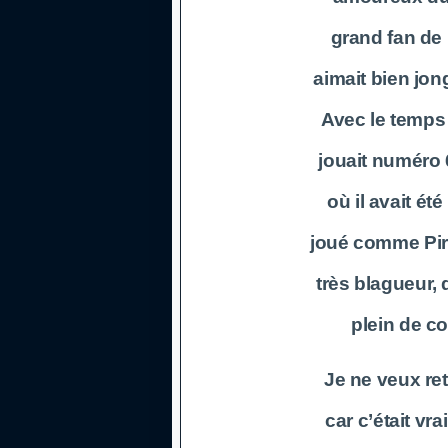
grand fan de 
aimait bien jon
Avec le temps i
jouait numéro 
où il avait ét
joué comme Pirl
très blagueur, q
plein de c
Je ne veux ret
car c’était vr