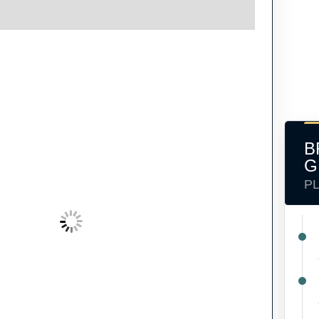
B
G
P