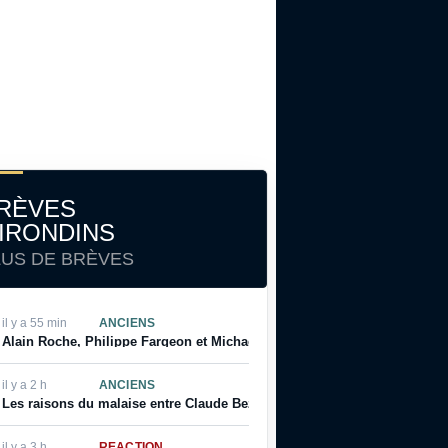
RÈVES
IRONDINS
LUS DE BRÈVES
il y a 55 min
ANCIENS
Alain Roche, Philippe Fargeon et Michaël Ciani parlent de leur rapport à
il y a 2 h
ANCIENS
Les raisons du malaise entre Claude Bez et Alain Giresse
il y a 3 h
RÉACTION