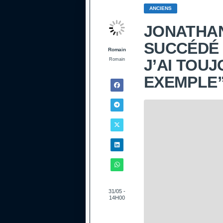
ANCIENS
JONATHAN 
SUCCÉDÉ 
Romain
J’AI TOUJ
Romain
EXEMPLE
31/05 -
14H00