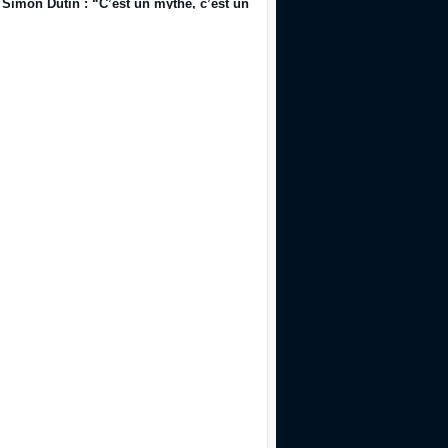
Simon Dutin : “C’est un mythe, c’est une légende, on a décidé que ce se