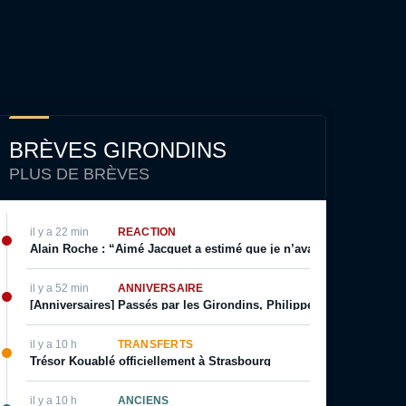
BRÈVES GIRONDINS
PLUS DE BRÈVES
il y a 22 min
RÉACTION
Alain Roche : “Aimé Jacquet a estimé que je n’avais pas le niveau p
il y a 52 min
ANNIVERSAIRE
[Anniversaires] Passés par les Girondins, Philippe Lalanne, Gérard
il y a 10 h
TRANSFERTS
Trésor Kouablé officiellement à Strasbourg
il y a 10 h
ANCIENS