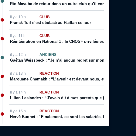
Rio Mavuba de retour dans un autre club qu’il connait bien ?
il y a 10 h
CLUB
Franck Tuil s’est déplacé au Haillan ce jour
il y a 11 h
CLUB
Réintégration en National 1 : le CNOSF privilégierait un retour de
il y a 12 h
ANCIENS
Gaétan Weissbeck : “Je n’ai aucun regret sur mon choix qui a été f
il y a 13 h
RÉACTION
Marouane Chamakh : “L’avenir est devant nous, et je serai bientôt 
il y a 14 h
RÉACTION
Lilian Laslandes : “J’avais dit à mes parents que j’allais déchirer le
il y a 15 h
RÉACTION
Hervé Bugnet : “Finalement, ce sont les salariés, les supporters, le