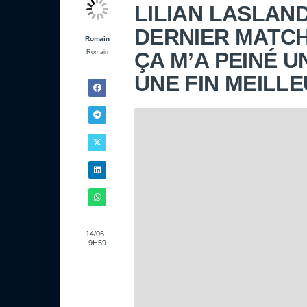
LILIAN LASLANDE
DERNIER MATCH,
Romain
ÇA M’A PEINÉ U
Romain
UNE FIN MEILL
14/06 -
9H59