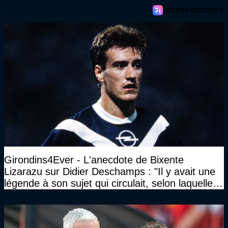
Girondins4Ever - L'anecdote de Bixente
Lizarazu sur Didier Deschamps : "Il y avait une
légende à son sujet qui circulait, selon laquelle il
n’avait pas l’âge qu’il prétendait..."