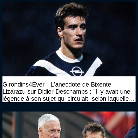
Girondins4Ever - L'anecdote de Bixente
Lizarazu sur Didier Deschamps : "Il y avait une
légende à son sujet qui circulait, selon laquelle il
n’avait pas l’âge qu’il prétendait..."