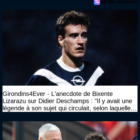
Girondins4Ever - L'anecdote de Bixente
Lizarazu sur Didier Deschamps : "Il y avait une
légende à son sujet qui circulait, selon laquelle il
n’avait pas l’âge qu’il prétendait..."