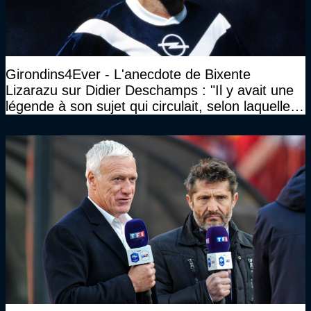
Girondins4Ever - L'anecdote de Bixente
Lizarazu sur Didier Deschamps : "Il y avait une
légende à son sujet qui circulait, selon laquelle il
n’avait pas l’âge qu’il prétendait..."