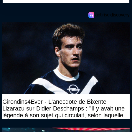
Girondins4Ever - L'anecdote de Bixente
Lizarazu sur Didier Deschamps : "Il y avait une
légende à son sujet qui circulait, selon laquelle il
n’avait pas l’âge qu’il prétendait..."