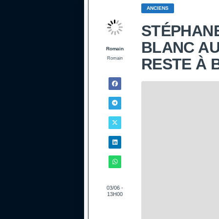
ANCIENS
STÉPHANE
BLANC AU
Romain
RESTE À 
Romain
03/06 -
13H00