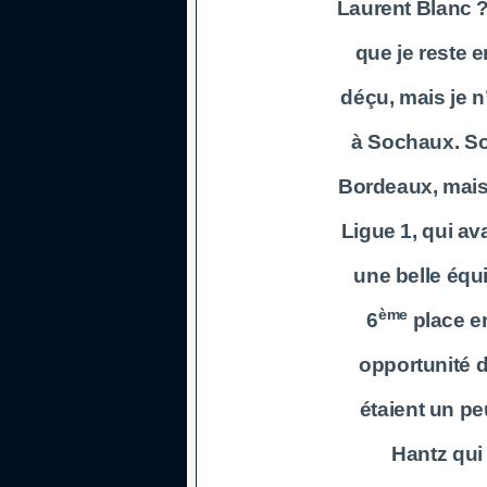
Laurent Blanc ?
que je reste e
déçu, mais je n
à Sochaux. So
Bordeaux, mais
Ligue 1, qui av
une belle équi
ème
6
place en
opportunité d
étaient un pe
Hantz qui a