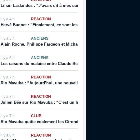
Lilian Laslandes : “J’avais dit à mes parents que j’allais déchirer le cont
il y a 4 h
RÉACTION
Hervé Bugnet : “Finalement, ce sont les salariés, les supporters, les jeu
il y a 5 h
ANCIENS
Alain Roche, Philippe Fargeon et Michaël Ciani parlent de leur rapport à
il y a 6 h
ANCIENS
Les raisons du malaise entre Claude Bez et Alain Giresse
il y a 7 h
RÉACTION
Rio Mavuba : “Aujourd’hui, une nouvelle page se tourne […] j’espère que
il y a 7 h
RÉACTION
Julien Bée sur Rio Mavuba : “C’est un homme qui incarne les valeurs de ce
il y a 7 h
CLUB
Rio Mavuba quitte également les Girondins de Bordeaux
il y a 8 h
RÉACTION