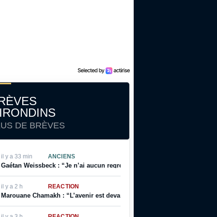
RÈVES
IRONDINS
LUS DE BRÈVES
il y a 33 min
ANCIENS
Gaétan Weissbeck : “Je n’ai aucun regret sur mon choix qui a été fait à
il y a 2 h
RÉACTION
Marouane Chamakh : “L’avenir est devant nous, et je serai bientôt prêt”
il y a 3 h
RÉACTION