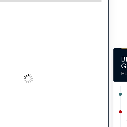
B
G
P