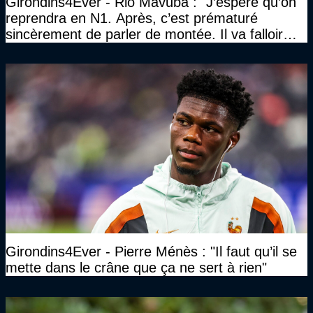
Girondins4Ever - Rio Mavuba : "J’espère qu’on
reprendra en N1. Après, c’est prématuré
sincèrement de parler de montée. Il va falloir
qu’on se construise un effectif"
Girondins4Ever - Pierre Ménès : "Il faut qu’il se
mette dans le crâne que ça ne sert à rien"