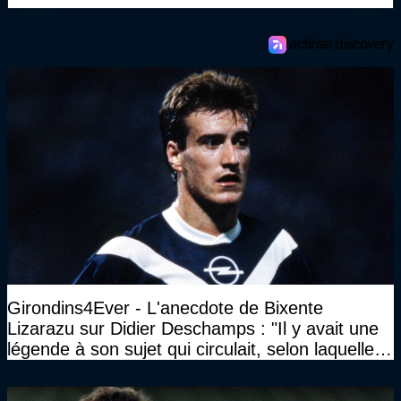
Girondins4Ever - L'anecdote de Bixente
Lizarazu sur Didier Deschamps : "Il y avait une
légende à son sujet qui circulait, selon laquelle il
n’avait pas l’âge qu’il prétendait..."