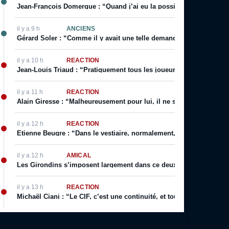
Jean-François Domergue : “Quand j’ai eu la possibilité d’avoir un co
il y a 9 h
ANCIENS
Gérard Soler : “Comme il y avait une telle demande, on m’a autoris
il y a 10 h
RÉACTION
Jean-Louis Triaud : “Pratiquement tous les joueurs qui sont passé
il y a 11 h
RÉACTION
Alain Giresse : “Malheureusement pour lui, il ne s’en est jamais 
il y a 12 h
RÉACTION
Etienne Beugre : “Dans le vestiaire, normalement, chaque joueur a 
il y a 12 h
AMICAL
Les Girondins s’imposent largement dans ce deuxième match de p
il y a 13 h
RÉACTION
Michaël Ciani : “Le CIF, c’est une continuité, et toujours cette fier