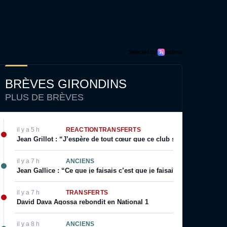
BRÈVES GIRONDINS
PLUS DE BRÈVES
il y a 5 h
RÉACTION
TRANSFERTS
Jean Grillot : “J’espère de tout cœur que ce club se relèvera”
il y a 7 h
ANCIENS
Jean Gallice : “Ce que je faisais c’est que je faisais visiter le terr
il y a 7 h
TRANSFERTS
David Dava Agossa rebondit en National 1
il y a 8 h
ANCIENS