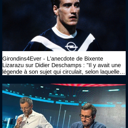
Girondins4Ever - L'anecdote de Bixente
Lizarazu sur Didier Deschamps : "Il y avait une
légende à son sujet qui circulait, selon laquelle il
n’avait pas l’âge qu’il prétendait..."