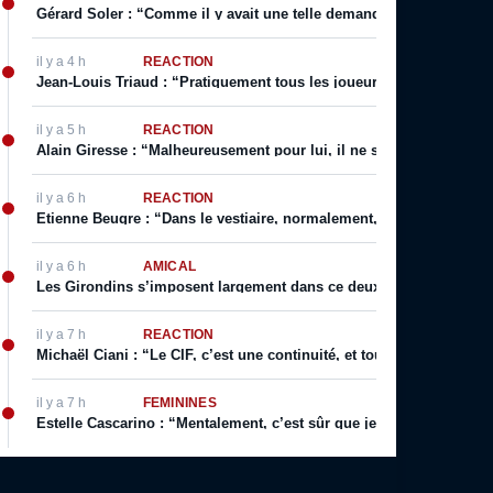
Gérard Soler : “Comme il y avait une telle demande, on m’a autoris
il y a 4 h
RÉACTION
Jean-Louis Triaud : “Pratiquement tous les joueurs qui sont passé
il y a 5 h
RÉACTION
Alain Giresse : “Malheureusement pour lui, il ne s’en est jamais 
il y a 6 h
RÉACTION
Etienne Beugre : “Dans le vestiaire, normalement, chaque joueur a 
il y a 6 h
AMICAL
Les Girondins s’imposent largement dans ce deuxième match de p
il y a 7 h
RÉACTION
Michaël Ciani : “Le CIF, c’est une continuité, et toujours cette fier
il y a 7 h
FÉMININES
Estelle Cascarino : “Mentalement, c’est sûr que je suis plus forte. 