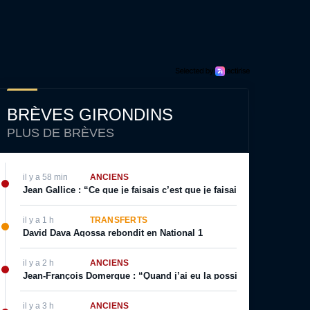
BRÈVES GIRONDINS
PLUS DE BRÈVES
il y a 58 min
ANCIENS
Jean Gallice : “Ce que je faisais c’est que je faisais visiter le terr
il y a 1 h
TRANSFERTS
David Dava Agossa rebondit en National 1
il y a 2 h
ANCIENS
Jean-François Domergue : “Quand j’ai eu la possibilité d’avoir un co
il y a 3 h
ANCIENS