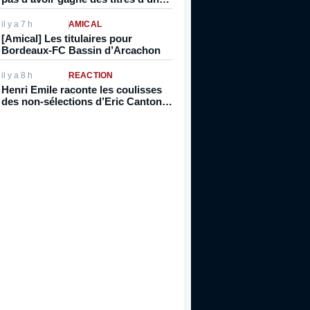
manière ou d’une autre”
il y a 7 h
AMICAL
[Amical] Les titulaires pour
Bordeaux-FC Bassin d’Arcachon
il y a 8 h
RÉACTION
Henri Emile raconte les coulisses
des non-sélections d’Eric Cantona,
et la stratégie d’Aimé Jacquet