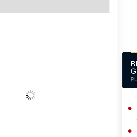
B
G
P