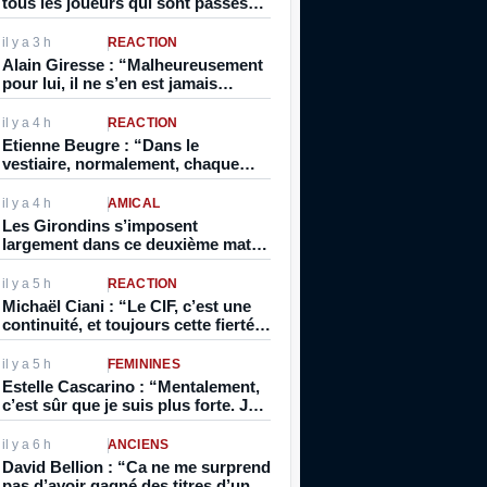
tous les joueurs qui sont passés
par Bordeaux se sont intéressés au
vin”
il y a 3 h
RÉACTION
Alain Giresse : “Malheureusement
pour lui, il ne s’en est jamais
remis…”
il y a 4 h
RÉACTION
Etienne Beugre : “Dans le
vestiaire, normalement, chaque
joueur a sa photo collée à sa place.
Pour moi, ils ont décollé la
il y a 4 h
AMICAL
photo…”
Les Girondins s’imposent
largement dans ce deuxième match
de préparation
il y a 5 h
RÉACTION
Michaël Ciani : “Le CIF, c’est une
continuité, et toujours cette fierté
de pouvoir encore porter le maillot
des Bleus”
il y a 5 h
FÉMININES
Estelle Cascarino : “Mentalement,
c’est sûr que je suis plus forte. Je
me sens différente. Je pense que
j’ai pris en maturité”
il y a 6 h
ANCIENS
David Bellion : “Ca ne me surprend
pas d’avoir gagné des titres d’une