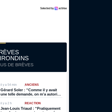
RÈVES
IRONDINS
LUS DE BRÈVES
il y a 54 min
ANCIENS
Gérard Soler : “Comme il y avait
une telle demande, on m’a autorisé
à signer professionnel directement.
Normalement, on était stagiaire et
il y a 2 h
RÉACTION
pro après”
Jean-Louis Triaud : “Pratiquement