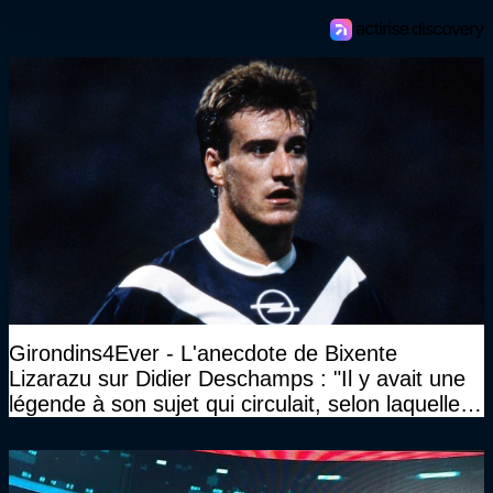
Girondins4Ever - L'anecdote de Bixente
Lizarazu sur Didier Deschamps : "Il y avait une
légende à son sujet qui circulait, selon laquelle il
n’avait pas l’âge qu’il prétendait..."