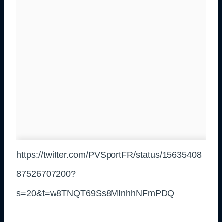
https://twitter.com/PVSportFR/status/15635408
87526707200?
s=20&t=w8TNQT69Ss8MInhhNFmPDQ