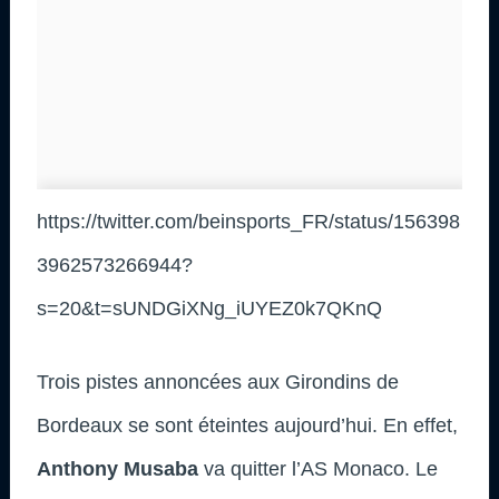
https://twitter.com/beinsports_FR/status/156398
3962573266944?
s=20&t=sUNDGiXNg_iUYEZ0k7QKnQ
Trois pistes annoncées aux Girondins de
Bordeaux se sont éteintes aujourd’hui. En effet,
Anthony Musaba
va quitter l’AS Monaco. Le