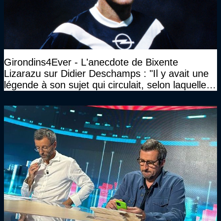
Girondins4Ever - L'anecdote de Bixente
Lizarazu sur Didier Deschamps : "Il y avait une
légende à son sujet qui circulait, selon laquelle il
n’avait pas l’âge qu’il prétendait..."