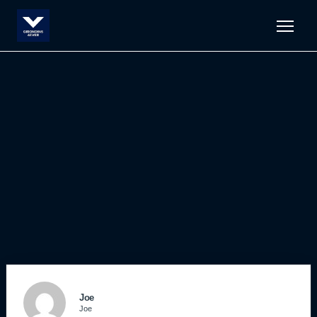
Men
Joe
Joe