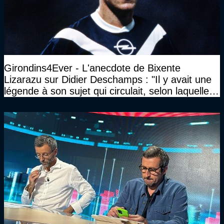
Girondins4Ever - L'anecdote de Bixente
Lizarazu sur Didier Deschamps : "Il y avait une
légende à son sujet qui circulait, selon laquelle il
n’avait pas l’âge qu’il prétendait..."