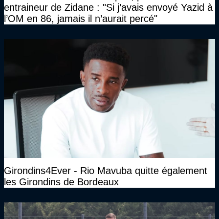
entraineur de Zidane : "Si j’avais envoyé Yazid à
l’OM en 86, jamais il n’aurait percé"
Girondins4Ever - Rio Mavuba quitte également
les Girondins de Bordeaux