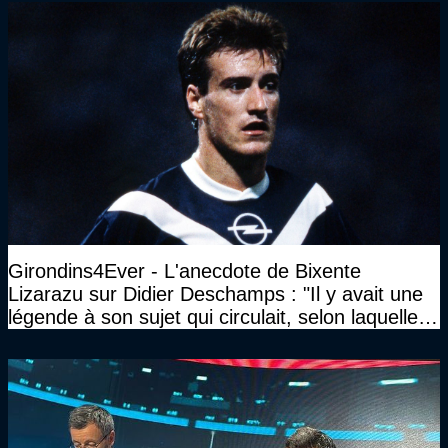
Girondins4Ever - L'anecdote de Bixente
Lizarazu sur Didier Deschamps : "Il y avait une
légende à son sujet qui circulait, selon laquelle il
n’avait pas l’âge qu’il prétendait..."