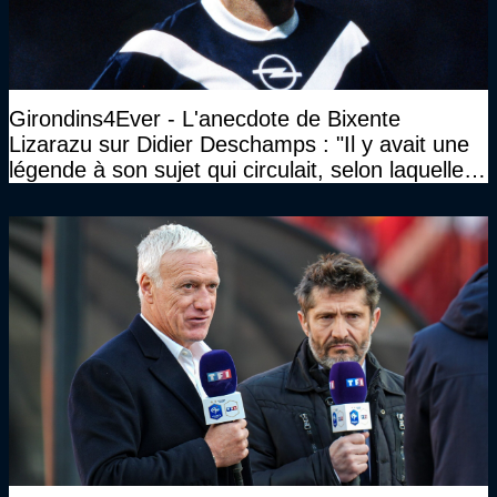
Girondins4Ever - L'anecdote de Bixente
Lizarazu sur Didier Deschamps : "Il y avait une
légende à son sujet qui circulait, selon laquelle il
n’avait pas l’âge qu’il prétendait..."