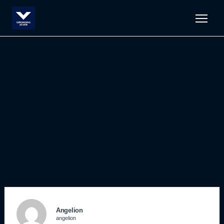
Men
Angelion
angelion