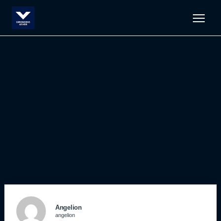
Men
Angelion
angelion